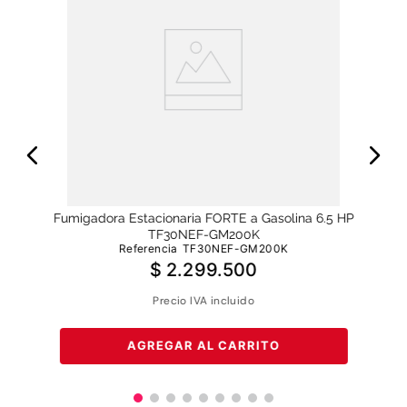
la
Fum
Fumigadora Estacionaria FORTE a Gasolina 6.5 HP
TF30NEF-GM200K
Referencia
TF30NEF-GM200K
$
2
.
299
.
500
Precio IVA incluido
AGREGAR AL CARRITO