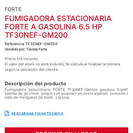
7
.
fumigadora
FORTE
8
.
motoazada
FUMIGADORA ESTACIONARIA
9
.
motobombas diesel
FORTE A GASOLINA 6.5 HP
10
.
motosierra
TF30NEF-GM200
Referencia
TF30NEF-GM200
Vendido por:
Tienda Forte
Precio IVA incluido
El valor del envío no está incluido. Se calcula al finalizar la compra
según la ubicación del cliente.
Descripción del producto
Fumigadora estacionaria FORTE TF30NEF-GM200 gasolina 6.5HP,
bomba de 30 l/min, 500psi con pistones en acero ø30mm, contiene 1
rollo de manguera de 100m, 1 lanzas.
DESCARGAR FICHA TÉCNICA