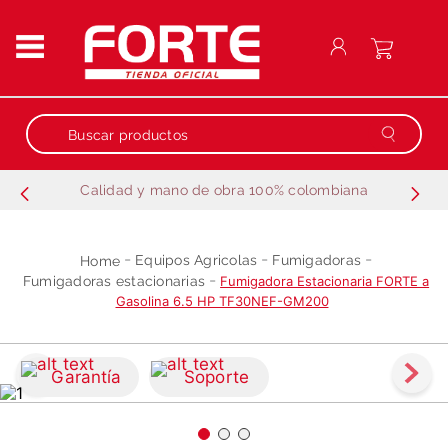
Buscar productos
Calidad y mano de obra 100% colombiana
Términos más buscados
1
.
repuestos
Equipos Agricolas
Fumigadoras
2
.
generador
Fumigadoras estacionarias
Fumigadora Estacionaria FORTE a
Gasolina 6.5 HP TF30NEF-GM200
3
.
motobombas
4
.
guadañadora
Garantía
Soporte
5
.
fumigadora estacionaria
6
.
motobombas gasolina