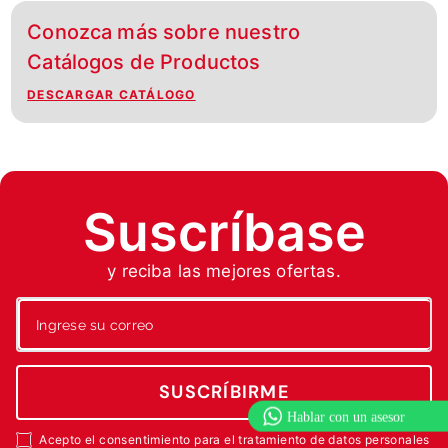
Conozca más sobre nuestro
Catálogos de Productos
DESCARGAR CATÁLOGO
Suscríbase
y reciba las mejores ofertas.
SUSCRÍBIRME
Acepto el consentimiento para el tratamiento de datos personales