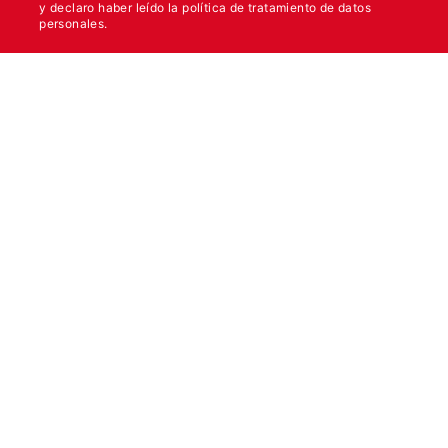
y declaro haber leído la política de tratamiento de datos
personales.
Síganos:
Linea Nacional
Asesor Repuestos
3115547333
3112198591
Servicio al Cliente
Terminos y Condiciones
Nosotros