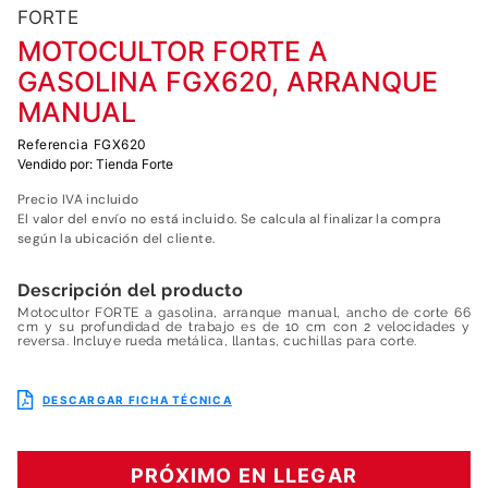
7
.
fumigadora
FORTE
8
.
motoazada
MOTOCULTOR FORTE A
GASOLINA FGX620, ARRANQUE
9
.
motosierra
MANUAL
10
.
motobombas diesel
Referencia
FGX620
Vendido por:
Tienda Forte
Precio IVA incluido
El valor del envío no está incluido. Se calcula al finalizar la compra
según la ubicación del cliente.
Descripción del producto
Motocultor FORTE a gasolina, arranque manual, ancho de corte 66
cm y su profundidad de trabajo es de 10 cm con 2 velocidades y
reversa. Incluye rueda metálica, llantas, cuchillas para corte.
DESCARGAR FICHA TÉCNICA
PRÓXIMO EN LLEGAR