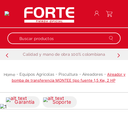
Buscar productos
Calidad y mano de obra 100% colombiana
Términos más buscados
1
.
repuestos
Equipos Agricolas
Piscultura
Aireadores
Aireador y
2
.
generador
bomba de transferencia MONTEE tipo fuente 1,5 Kw, 2 HP
3
.
motobombas
4
.
guadañadora
Garantía
Soporte
5
.
motobombas gasolina
6
.
fumigadora estacionaria