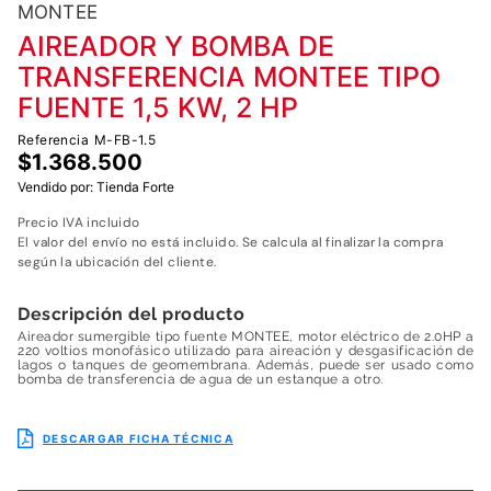
7
.
fumigadora
MONTEE
AIREADOR Y BOMBA DE
8
.
motoazada
TRANSFERENCIA MONTEE TIPO
9
.
motobombas diesel
FUENTE 1,5 KW, 2 HP
10
.
motosierra
Referencia
M-FB-1.5
$
1
.
368
.
500
Vendido por:
Tienda Forte
Precio IVA incluido
El valor del envío no está incluido. Se calcula al finalizar la compra
según la ubicación del cliente.
Descripción del producto
Aireador sumergible tipo fuente MONTEE, motor eléctrico de 2.0HP a
220 voltios monofásico utilizado para aireación y desgasificación de
lagos o tanques de geomembrana. Además, puede ser usado como
bomba de transferencia de agua de un estanque a otro.
DESCARGAR FICHA TÉCNICA