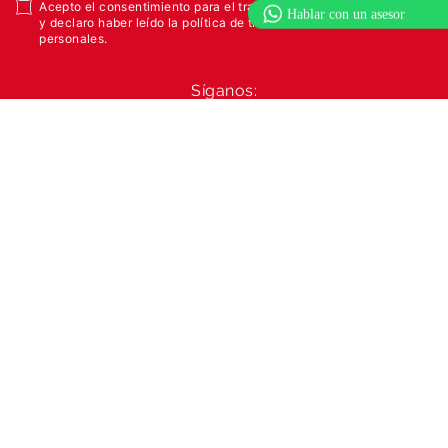
Acepto el consentimiento para el tratamiento de datos personales
y declaro haber leído la política de tratamiento de datos
personales.
Síganos:
Linea Nacional
Asesor Repuestos
3115547333
3112198591
Servicio al Cliente
Terminos y Condiciones
Nosotros