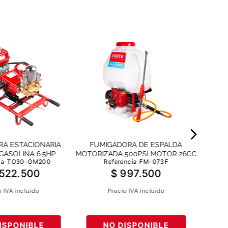
RA ESTACIONARIA
FUMIGADORA DE ESPALDA
FUMIGA
GASOLINA 6.5HP
MOTORIZADA 500PSI MOTOR 26CC
6.5HP,
ia
TO30-GM200
Referencia
FM-073F
Re
522
.
500
$
997
.
500
o IVA incluido
Precio IVA incluido
ISPONIBLE
NO DISPONIBLE