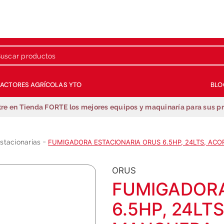
 productos
RACTORES AGRÍCOLAS YTO
BLO
Términos más buscados
re en Tienda FORTE los mejores equipos y maquinaría para sus p
1
.
repuestos
2
.
generador
stacionarias
FUMIGADORA ESTACIONARIA ORUS 6.5HP, 24LTS, ACO
3
.
motobombas
4
.
guadañadora
ORUS
5
.
fumigadora estacionaria
FUMIGADORA
6
.
motobombas gasolina
6.5HP, 24LT
7
.
fumigadora