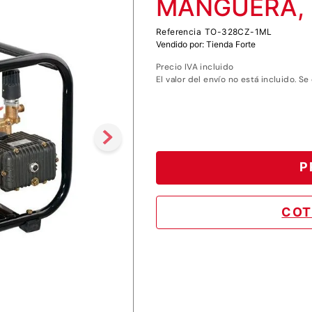
MANGUERA, 
8
.
motoazada
Referencia
TO-328CZ-1ML
9
.
motobombas diesel
Vendido por:
Tienda Forte
10
.
motosierra
Precio IVA incluido
El valor del envío no está incluido. Se
P
COT