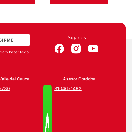
Síganos:
BIRME
claro haber leído
Valle del Cauca
Asesor Cordoba
5730
3104671492