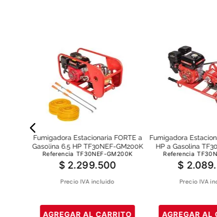
 ORUS a
Fumigadora Estacionaria FORTE a
Fumigadora Estacion
0-OG200K
Gasolina 6.5 HP TF30NEF-GM200K
HP a Gasolina TF
0K
Referencia
TF30NEF-GM200K
Referencia
TF30
$
2
.
299
.
500
$
2
.
089
.
Precio IVA incluido
Precio IVA in
AGREGAR AL CARRITO
AGREGAR AL 