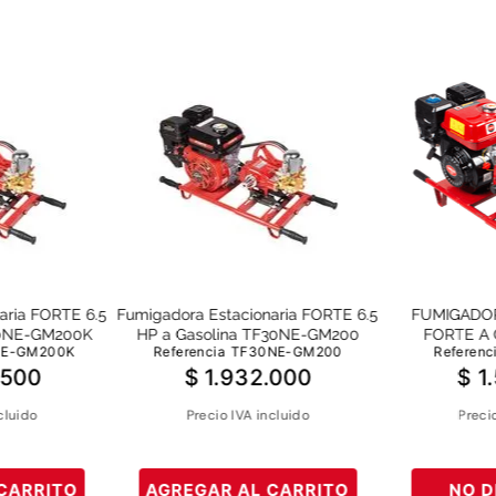
aria FORTE 6.5
Fumigadora Estacionaria FORTE 6.5
FUMIGADO
30NE-GM200K
HP a Gasolina TF30NE-GM200
FORTE A 
NE-GM200K
Referencia
TF30NE-GM200
Referenc
500
$
1
.
932
.
000
$
1
.
cluido
Precio IVA incluido
Preci
CARRITO
AGREGAR AL CARRITO
NO D