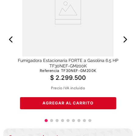
la
Fum
Fumigadora Estacionaria FORTE a Gasolina 6.5 HP
TF30NEF-GM200K
Referencia
TF30NEF-GM200K
$
2
.
299
.
500
Precio IVA incluido
AGREGAR AL CARRITO