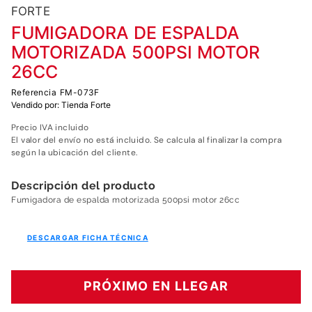
7
.
fumigadora
FORTE
8
.
motoazada
FUMIGADORA DE ESPALDA
MOTORIZADA 500PSI MOTOR
9
.
motobombas diesel
26CC
10
.
motosierra
Referencia
FM-073F
Vendido por:
Tienda Forte
Precio IVA incluido
El valor del envío no está incluido. Se calcula al finalizar la compra
según la ubicación del cliente.
Descripción del producto
Fumigadora de espalda motorizada 500psi motor 26cc
DESCARGAR FICHA TÉCNICA
PRÓXIMO EN LLEGAR