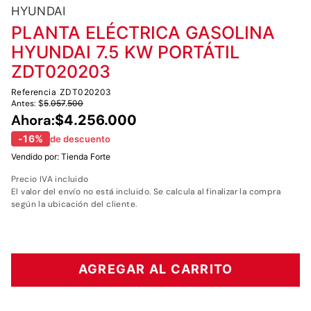
7
.
fumigadora
HYUNDAI
8
.
motoazada
PLANTA ELÉCTRICA GASOLINA
HYUNDAI 7.5 KW PORTÁTIL
9
.
motobombas diesel
ZDT020203
10
.
motosierra
Referencia
ZDT020203
Antes:
$
5
.
057
.
500
Ahora:
$
4
.
256
.
000
-
16
%
de descuento
Vendido por:
Tienda Forte
Precio IVA incluido
El valor del envío no está incluido. Se calcula al finalizar la compra
según la ubicación del cliente.
AGREGAR AL CARRITO