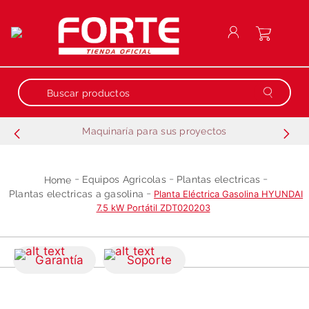
Buscar productos
Maquinaría para sus proyectos
Términos más buscados
1
.
repuestos
Equipos Agricolas
Plantas electricas
2
.
generador
Plantas electricas a gasolina
Planta Eléctrica Gasolina HYUNDAI
7.5 kW Portátil ZDT020203
3
.
motobombas
4
.
guadañadora
Garantía
Soporte
5
.
motobombas gasolina
6
.
fumigadora estacionaria