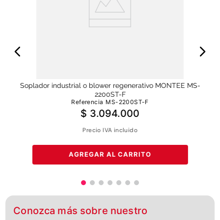
s-
S
Soplador industrial o blower regenerativo MONTEE MS-
2200ST-F
Referencia
MS-2200ST-F
$
3
.
094
.
000
Precio IVA incluido
AGREGAR AL CARRITO
Conozca más sobre nuestro