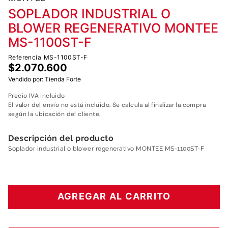
7
.
fumigadora
SOPLADOR INDUSTRIAL O
8
.
motoazada
BLOWER REGENERATIVO MONTEE
9
.
motobombas diesel
MS-1100ST-F
10
.
motosierra
Referencia
MS-1100ST-F
$
2
.
070
.
600
Vendido por:
Tienda Forte
Precio IVA incluido
El valor del envío no está incluido. Se calcula al finalizar la compra
según la ubicación del cliente.
Descripción del producto
Soplador industrial o blower regenerativo MONTEE MS-1100ST-F
AGREGAR AL CARRITO