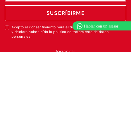
SUSCRÍBIRME
Acepto el consentimiento para el tratamiento de datos personales
y declaro haber leído la política de tratamiento de datos
personales.
Síganos:
Linea Nacional
Asesor Repuestos
3115547333
3112198591
Servicio al Cliente