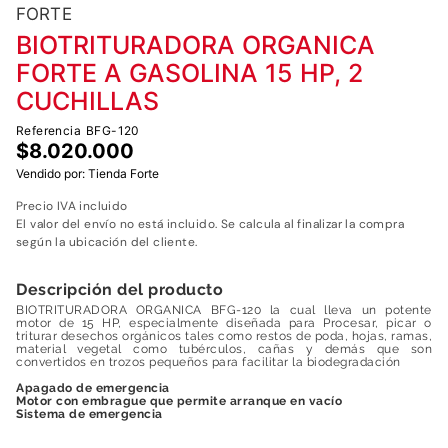
7
.
fumigadora
FORTE
8
.
motoazada
BIOTRITURADORA ORGANICA
FORTE A GASOLINA 15 HP, 2
9
.
motobombas diesel
CUCHILLAS
10
.
motosierra
Referencia
BFG-120
$
8
.
020
.
000
Vendido por:
Tienda Forte
Precio IVA incluido
El valor del envío no está incluido. Se calcula al finalizar la compra
según la ubicación del cliente.
Descripción del producto
BIOTRITURADORA ORGANICA BFG-120 la cual lleva un potente
motor de 15 HP, especialmente diseñada para Procesar, picar o
triturar desechos orgánicos tales como restos de poda, hojas, ramas,
material vegetal como tubérculos, cañas y demás que son
convertidos en trozos pequeños para facilitar la biodegradación
Apagado de emergencia
Motor con embrague que permite arranque en vacío
Sistema de emergencia