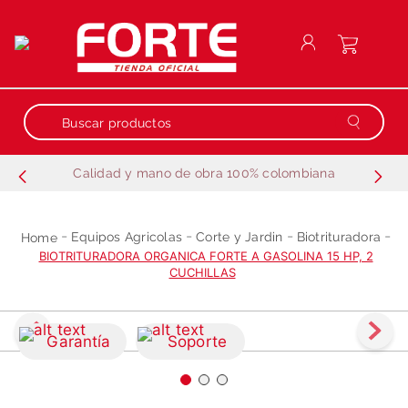
Buscar productos
Calidad y mano de obra 100% colombiana
Términos más buscados
1
.
repuestos
Equipos Agricolas
Corte y Jardin
Biotrituradora
2
.
generador
BIOTRITURADORA ORGANICA FORTE A GASOLINA 15 HP, 2
CUCHILLAS
3
.
motobombas
4
.
guadañadora
Garantía
Soporte
5
.
fumigadora estacionaria
6
.
motobombas gasolina