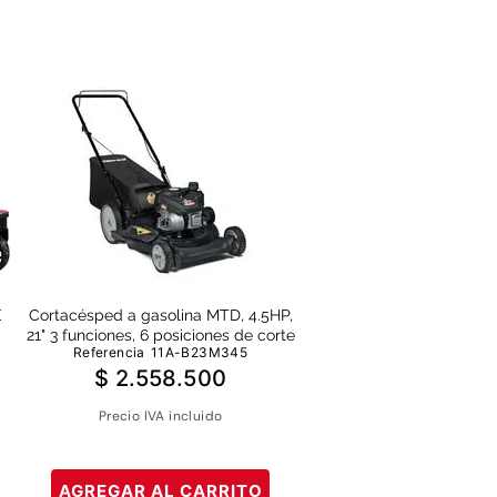
E
Cortacésped a gasolina MTD, 4.5HP,
21" 3 funciones, 6 posiciones de corte
Referencia
11A-B23M345
$
2
.
558
.
500
Precio IVA incluido
AGREGAR AL CARRITO