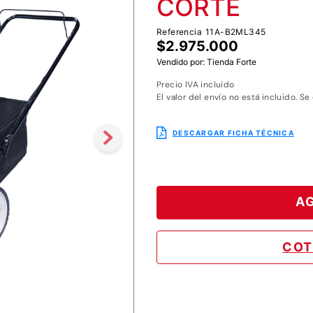
CORTE
8
.
motoazada
Referencia
11A-B2ML345
9
.
motobombas diesel
$
2
.
975
.
000
10
.
motosierra
Vendido por:
Tienda Forte
Precio IVA incluido
El valor del envío no está incluido. Se
DESCARGAR FICHA TÉCNICA
AG
COT