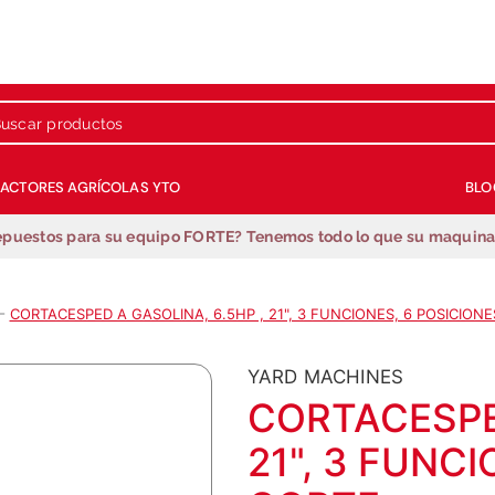
 productos
RACTORES AGRÍCOLAS YTO
BLO
Términos más buscados
epuestos para su equipo FORTE? Tenemos todo lo que su maquinar
1
.
repuestos
2
.
generador
CORTACESPED A GASOLINA, 6.5HP , 21", 3 FUNCIONES, 6 POSICION
3
.
motobombas
4
.
guadañadora
YARD MACHINES
5
.
fumigadora estacionaria
CORTACESPED
6
.
motobombas gasolina
21", 3 FUNC
7
.
fumigadora