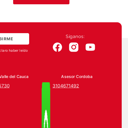
Síganos:
BIRME
claro haber leído
Valle del Cauca
Asesor Cordoba
5730
3104671492