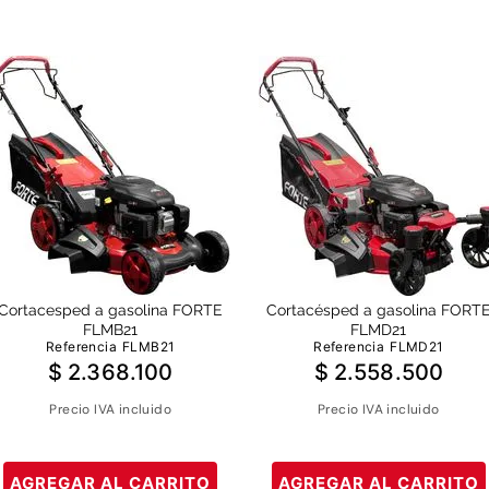
Cortacesped a gasolina FORTE
Cortacésped a gasolina FORT
FLMB21
FLMD21
Referencia
FLMB21
Referencia
FLMD21
$
2
.
368
.
100
$
2
.
558
.
500
Precio IVA incluido
Precio IVA incluido
AGREGAR AL CARRITO
AGREGAR AL CARRITO