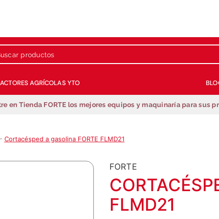
 productos
RACTORES AGRÍCOLAS YTO
BLO
Términos más buscados
re en Tienda FORTE los mejores equipos y maquinaría para sus p
1
.
repuestos
2
.
generador
Cortacésped a gasolina FORTE FLMD21
3
.
motobombas
4
.
guadañadora
FORTE
5
.
fumigadora estacionaria
CORTACÉSPE
6
.
motobombas gasolina
FLMD21
7
.
fumigadora