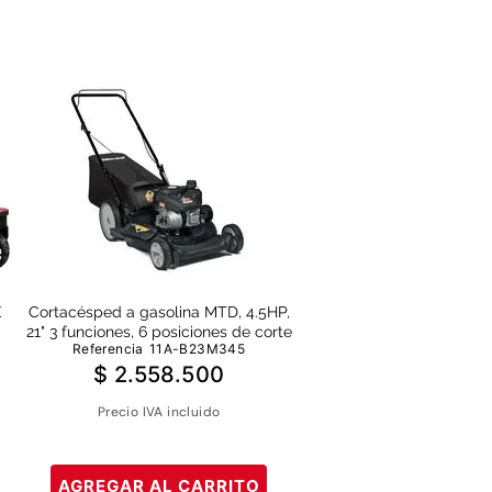
E
Cortacésped a gasolina MTD, 4.5HP,
21" 3 funciones, 6 posiciones de corte
Referencia
11A-B23M345
$
2
.
558
.
500
Precio IVA incluido
AGREGAR AL CARRITO