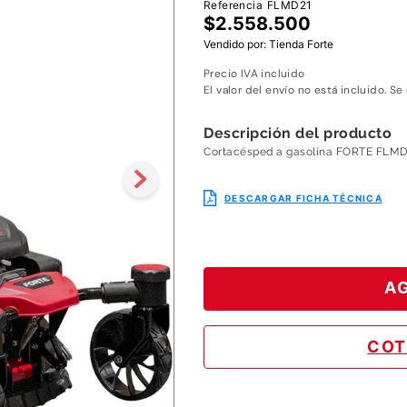
Referencia
FLMD21
8
.
motoazada
$
2
.
558
.
500
Vendido por:
Tienda Forte
9
.
motobombas diesel
Precio IVA incluido
10
.
motosierra
El valor del envío no está incluido. Se
Descripción del producto
Cortacésped a gasolina FORTE FLMD
DESCARGAR FICHA TÉCNICA
AG
COT