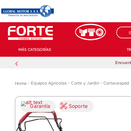
Buscar
MÁS CATEGORÍAS
T
Encuent
Equipos Agricolas
Corte y Jardin
Cortacesped
Garantía
Soporte