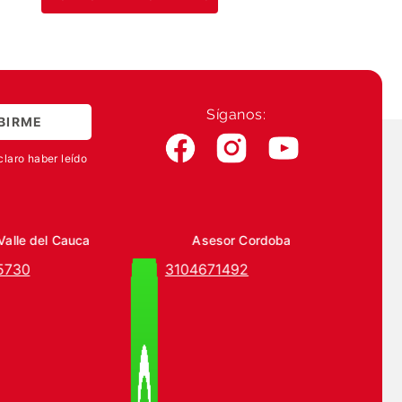
Síganos:
BIRME
claro haber leído
Valle del Cauca
Asesor Cordoba
5730
3104671492