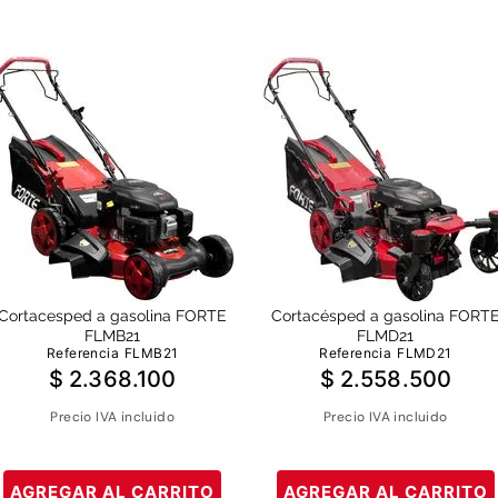
Cortacesped a gasolina FORTE
Cortacésped a gasolina FORT
FLMB21
FLMD21
Referencia
FLMB21
Referencia
FLMD21
$
2
.
368
.
100
$
2
.
558
.
500
Precio IVA incluido
Precio IVA incluido
AGREGAR AL CARRITO
AGREGAR AL CARRITO