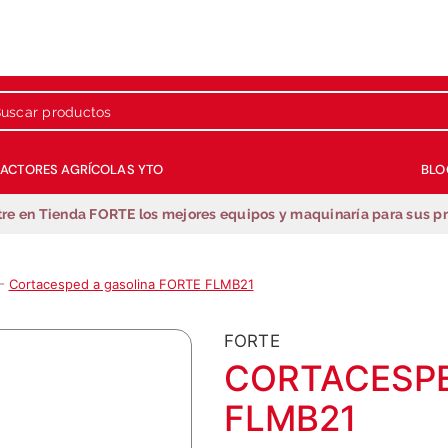
 productos
RACTORES AGRÍCOLAS YTO
BLO
Términos más buscados
re en Tienda FORTE los mejores equipos y maquinaría para sus p
1
.
repuestos
2
.
generador
Cortacesped a gasolina FORTE FLMB21
3
.
motobombas
4
.
guadañadora
FORTE
5
.
motobombas gasolina
CORTACESPE
6
.
fumigadora estacionaria
FLMB21
7
.
fumigadora