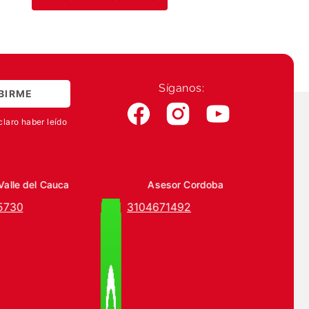
Síganos:
BIRME
claro haber leído
Valle del Cauca
Asesor Cordoba
5730
3104671492