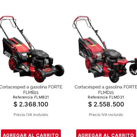
Cortacesped a gasolina FORTE
Cortacésped a gasolina FORT
FLMB21
FLMD21
Referencia
FLMB21
Referencia
FLMD21
$
2
.
368
.
100
$
2
.
558
.
500
Precio IVA incluido
Precio IVA incluido
AGREGAR AL CARRITO
AGREGAR AL CARRITO