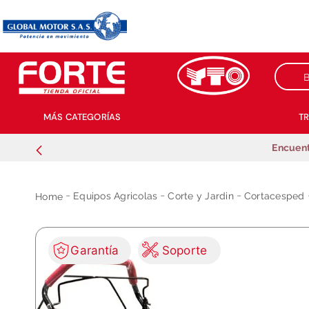
Buscar
MÁS CATEGORÍAS
T
Encuent
Equipos Agricolas
Corte y Jardin
Cortacesped
Garantía
Soporte