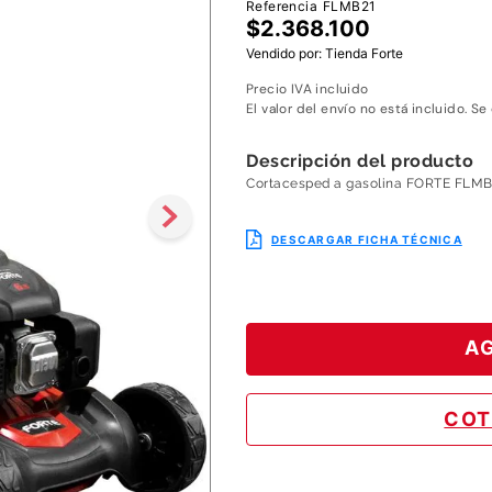
Referencia
FLMB21
8
.
motoazada
$
2
.
368
.
100
Vendido por:
Tienda Forte
9
.
motobombas diesel
Precio IVA incluido
10
.
motosierra
El valor del envío no está incluido. Se
Descripción del producto
Cortacesped a gasolina FORTE FLMB21
DESCARGAR FICHA TÉCNICA
AG
COT