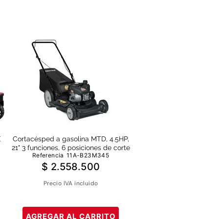
E
Cortacésped a gasolina MTD, 4.5HP,
21" 3 funciones, 6 posiciones de corte
Referencia
11A-B23M345
$
2
.
558
.
500
Precio IVA incluido
AGREGAR AL CARRITO