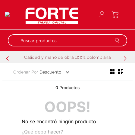
Buscar productos
Calidad y mano de obra 100% colombiana
Términos más buscados
Ordenar Por
Descuento
1
.
repuestos
2
.
generador
0
Productos
3
.
motobombas
OOPS!
4
.
guadañadora
5
.
motobombas gasolina
No se encontró ningún producto
6
.
fumigadora estacionaria
¿Qué debo hacer?