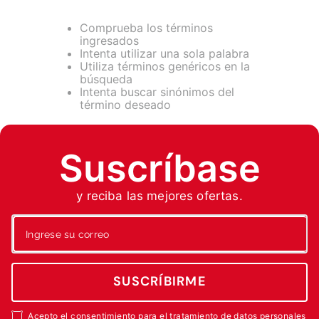
7
.
fumigadora
8
.
motoazada
Comprueba los términos
ingresados
9
.
motobombas diesel
Intenta utilizar una sola palabra
Utiliza términos genéricos en la
10
.
motosierra
búsqueda
Intenta buscar sinónimos del
término deseado
Suscríbase
y reciba las mejores ofertas.
SUSCRÍBIRME
Acepto el consentimiento para el tratamiento de datos personales