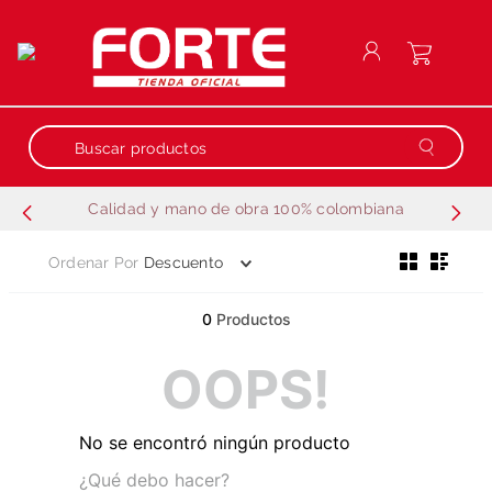
Buscar productos
Calidad y mano de obra 100% colombiana
Términos más buscados
Ordenar Por
Descuento
1
.
repuestos
2
.
generador
0
Productos
3
.
motobombas
OOPS!
4
.
guadañadora
5
.
fumigadora estacionaria
No se encontró ningún producto
6
.
motobombas gasolina
¿Qué debo hacer?