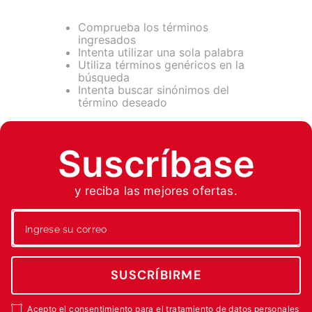
7
.
fumigadora
8
.
motoazada
Comprueba los términos
ingresados
9
.
motosierra
Intenta utilizar una sola palabra
Utiliza términos genéricos en la
10
.
motobombas diesel
búsqueda
Intenta buscar sinónimos del
término deseado
Suscríbase
y reciba las mejores ofertas.
SUSCRÍBIRME
Acepto el consentimiento para el tratamiento de datos personales