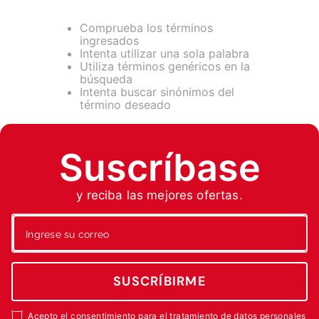
7
.
fumigadora
8
.
motoazada
Comprueba los términos
ingresados
9
.
motobombas diesel
Intenta utilizar una sola palabra
Utiliza términos genéricos en la
10
.
motosierra
búsqueda
Intenta buscar sinónimos del
término deseado
Suscríbase
y reciba las mejores ofertas.
SUSCRÍBIRME
Acepto el consentimiento para el tratamiento de datos personales