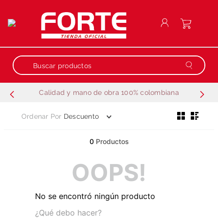
Buscar productos
Calidad y mano de obra 100% colombiana
Términos más buscados
Ordenar Por
Descuento
1
.
repuestos
2
.
motobombas
0
Productos
3
.
generador
OOPS!
4
.
fumigadora estacionaria
5
.
motobombas gasolina
No se encontró ningún producto
6
.
guadañadora
¿Qué debo hacer?