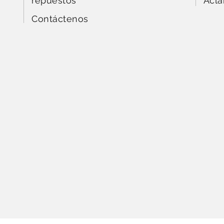
repuestos
Acla
Contáctenos