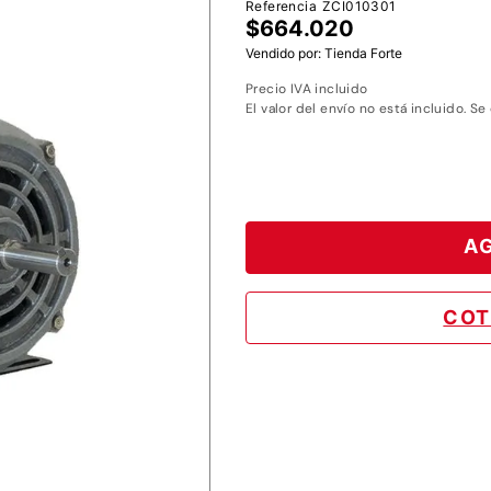
Referencia
ZCI010301
8
.
motoazada
$
664
.
020
Vendido por:
Tienda Forte
9
.
motobombas diesel
Precio IVA incluido
10
.
motosierra
El valor del envío no está incluido. Se
AG
COT