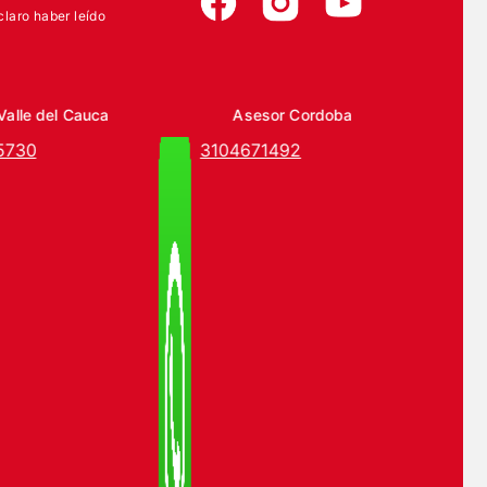
claro haber leído
Valle del Cauca
Asesor Cordoba
5730
3104671492