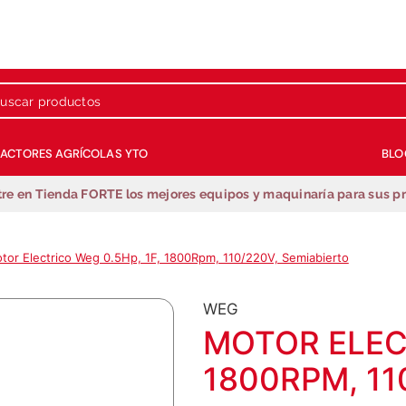
 productos
RACTORES AGRÍCOLAS YTO
BLO
Términos más buscados
re en Tienda FORTE los mejores equipos y maquinaría para sus p
1
.
repuestos
2
.
generador
tor Electrico Weg 0.5Hp, 1F, 1800Rpm, 110/220V, Semiabierto
3
.
motobombas
4
.
guadañadora
WEG
5
.
fumigadora estacionaria
MOTOR ELECT
6
.
motobombas gasolina
1800RPM, 11
7
.
fumigadora