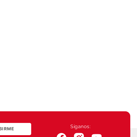
Síganos:
BIRME