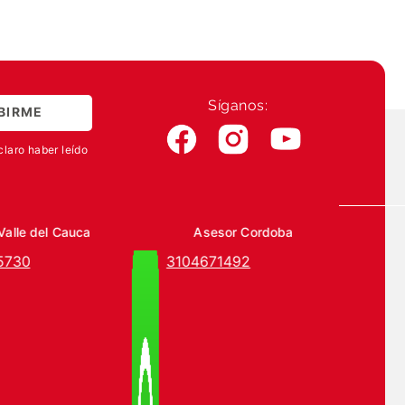
Síganos:
BIRME
claro haber leído
Valle del Cauca
Asesor Cordoba
5730
3104671492