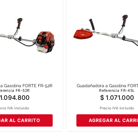
8
.
motoazada
9
.
motobombas diesel
10
.
motosierra
a Gasolina FORTE FR-52R
Guadañadora a Gasolina FOR
ferencia
FR-52R
Referencia
FR-45L
1
.
094
.
800
$
1
.
071
.
000
ecio IVA incluido
Precio IVA incluido
AR AL CARRITO
AGREGAR AL CARR