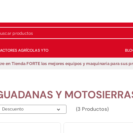
 productos
RACTORES AGRÍCOLAS YTO
BLO
Términos más buscados
re en Tienda FORTE los mejores equipos y maquinaría para sus p
1
.
repuestos
2
.
generador
3
.
motobombas
GUADANAS Y MOTOSIERRA
4
.
guadañadora
5
.
fumigadora estacionaria
3
Productos
Descuento
6
.
motobombas gasolina
7
.
fumigadora