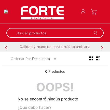
Buscar productos
Calidad y mano de obra 100% colombiana
Términos más buscados
Ordenar Por
Descuento
1
.
repuestos
2
.
generador
0
Productos
3
.
motobombas
OOPS!
4
.
guadañadora
5
.
motobombas gasolina
No se encontró ningún producto
6
.
fumigadora estacionaria
¿Qué debo hacer?