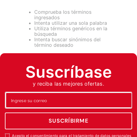
7
.
fumigadora
8
.
motoazada
Comprueba los términos
ingresados
9
.
motobombas diesel
Intenta utilizar una sola palabra
Utiliza términos genéricos en la
10
.
motosierra
búsqueda
Intenta buscar sinónimos del
término deseado
Suscríbase
y reciba las mejores ofertas.
SUSCRÍBIRME
Acepto el consentimiento para el tratamiento de datos personales